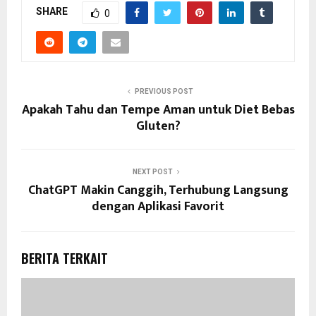
SHARE
0
PREVIOUS POST
Apakah Tahu dan Tempe Aman untuk Diet Bebas
Gluten?
NEXT POST
ChatGPT Makin Canggih, Terhubung Langsung
dengan Aplikasi Favorit
BERITA TERKAIT