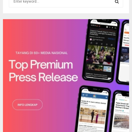
e
a
S
r
c
E
h
f
A
o
r
R
:
C
H