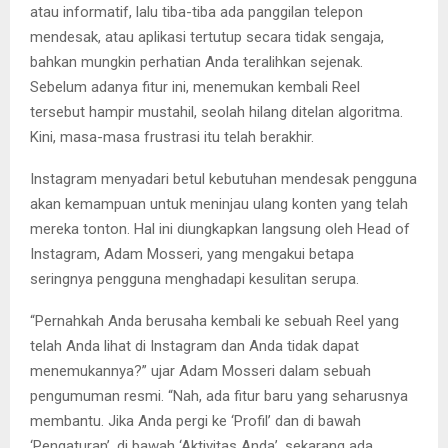
atau informatif, lalu tiba-tiba ada panggilan telepon
mendesak, atau aplikasi tertutup secara tidak sengaja,
bahkan mungkin perhatian Anda teralihkan sejenak.
Sebelum adanya fitur ini, menemukan kembali Reel
tersebut hampir mustahil, seolah hilang ditelan algoritma.
Kini, masa-masa frustrasi itu telah berakhir.
Instagram menyadari betul kebutuhan mendesak pengguna
akan kemampuan untuk meninjau ulang konten yang telah
mereka tonton. Hal ini diungkapkan langsung oleh Head of
Instagram, Adam Mosseri, yang mengakui betapa
seringnya pengguna menghadapi kesulitan serupa.
“Pernahkah Anda berusaha kembali ke sebuah Reel yang
telah Anda lihat di Instagram dan Anda tidak dapat
menemukannya?” ujar Adam Mosseri dalam sebuah
pengumuman resmi. “Nah, ada fitur baru yang seharusnya
membantu. Jika Anda pergi ke ‘Profil’ dan di bawah
‘Pengaturan’, di bawah ‘Aktivitas Anda’, sekarang ada