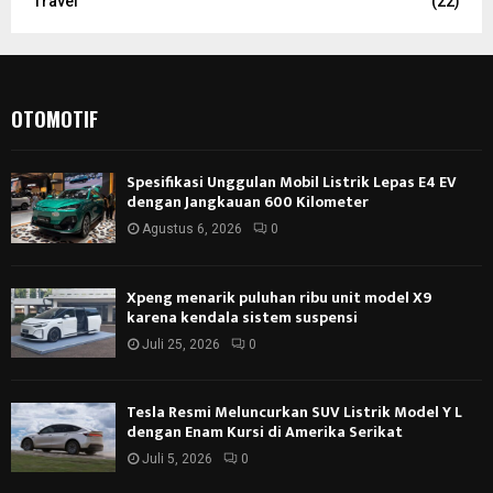
Travel
(22)
OTOMOTIF
Spesifikasi Unggulan Mobil Listrik Lepas E4 EV
dengan Jangkauan 600 Kilometer
Agustus 6, 2026
0
Xpeng menarik puluhan ribu unit model X9
karena kendala sistem suspensi
Juli 25, 2026
0
Tesla Resmi Meluncurkan SUV Listrik Model Y L
dengan Enam Kursi di Amerika Serikat
Juli 5, 2026
0