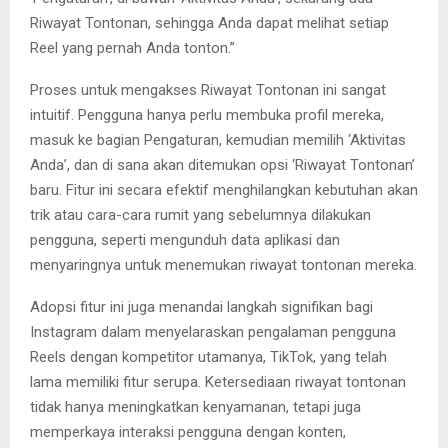
Riwayat Tontonan, sehingga Anda dapat melihat setiap
Reel yang pernah Anda tonton.”
Proses untuk mengakses Riwayat Tontonan ini sangat
intuitif. Pengguna hanya perlu membuka profil mereka,
masuk ke bagian Pengaturan, kemudian memilih ‘Aktivitas
Anda’, dan di sana akan ditemukan opsi ‘Riwayat Tontonan’
baru. Fitur ini secara efektif menghilangkan kebutuhan akan
trik atau cara-cara rumit yang sebelumnya dilakukan
pengguna, seperti mengunduh data aplikasi dan
menyaringnya untuk menemukan riwayat tontonan mereka.
Adopsi fitur ini juga menandai langkah signifikan bagi
Instagram dalam menyelaraskan pengalaman pengguna
Reels dengan kompetitor utamanya, TikTok, yang telah
lama memiliki fitur serupa. Ketersediaan riwayat tontonan
tidak hanya meningkatkan kenyamanan, tetapi juga
memperkaya interaksi pengguna dengan konten,