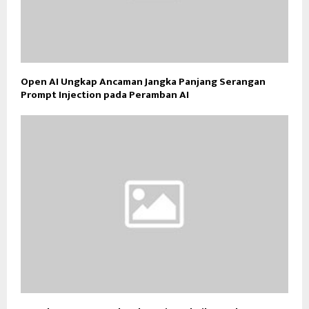
Open AI Ungkap Ancaman Jangka Panjang Serangan
Prompt Injection pada Peramban AI