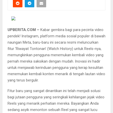
UPBERITA.COM –
Kabar gembira bagi para pecinta video
pendek! Instagram, platform media sosial populer di bawah
naungan Meta, baru-baru ini secara resmi meluncurkan
fitur ‘Riwayat Tontonan’ (Watch History) untuk Reels-nya,
memungkinkan pengguna menemukan kembali video yang
pernah mereka saksikan dengan mudah. Inovasi ini hadir
untuk menjawab kerinduan pengguna yang kerap kesulitan
menemukan kembali konten menarik di tengah lautan video
yang terus bergulir.
Fitur baru yang sangat dinantikan ini telah menjadi solusi
bagi jutaan pengguna yang seringkali kehilangan jejak video
Reels yang menarik perhatian mereka. Bayangkan Anda
sedang asyik menonton sebuah Reel yang sangat lucu