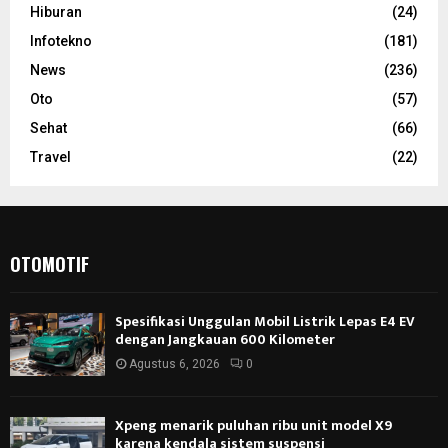
Hiburan
(24)
Infotekno
(181)
News
(236)
Oto
(57)
Sehat
(66)
Travel
(22)
OTOMOTIF
Spesifikasi Unggulan Mobil Listrik Lepas E4 EV
dengan Jangkauan 600 Kilometer
Agustus 6, 2026
0
Xpeng menarik puluhan ribu unit model X9
karena kendala sistem suspensi