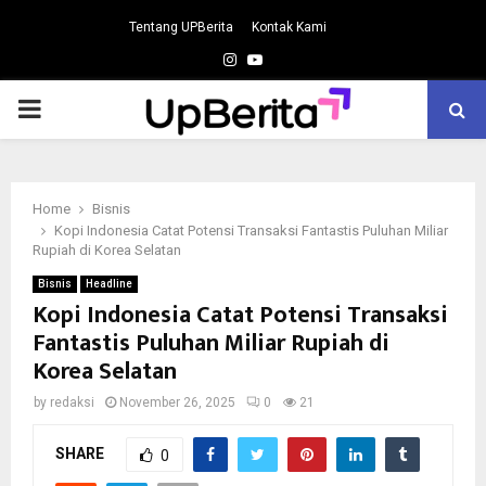
Tentang UPBerita
Kontak Kami
Instagram
Youtube
PRIMARY
MENU
Home
Bisnis
Kopi Indonesia Catat Potensi Transaksi Fantastis Puluhan Miliar
Rupiah di Korea Selatan
Bisnis
Headline
Kopi Indonesia Catat Potensi Transaksi
Fantastis Puluhan Miliar Rupiah di
Korea Selatan
by
redaksi
November 26, 2025
0
21
SHARE
0