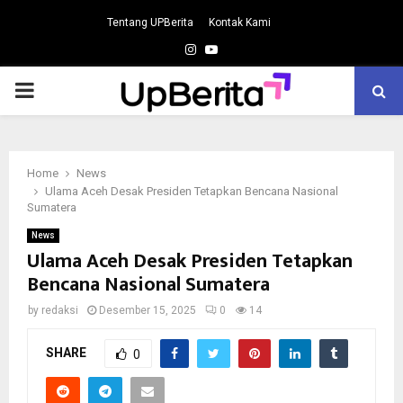
Tentang UPBerita
Kontak Kami
Instagram
Youtube
PRIMARY
MENU
Home
News
Ulama Aceh Desak Presiden Tetapkan Bencana Nasional
Sumatera
News
Ulama Aceh Desak Presiden Tetapkan
Bencana Nasional Sumatera
by
redaksi
Desember 15, 2025
0
14
SHARE
0