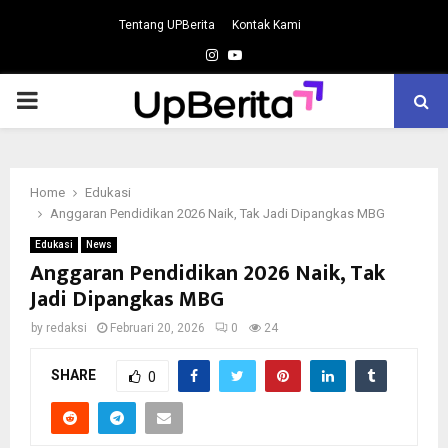
Tentang UPBerita
Kontak Kami
Instagram
Youtube
PRIMARY
MENU
Home
Edukasi
Anggaran Pendidikan 2026 Naik, Tak Jadi Dipangkas MBG
Edukasi
News
Anggaran Pendidikan 2026 Naik, Tak
Jadi Dipangkas MBG
by
redaksi
Februari 20, 2026
0
24
SHARE
0