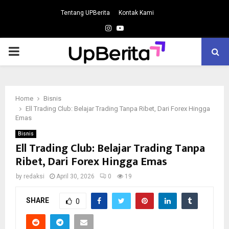
Tentang UPBerita
Kontak Kami
Instagram
Youtube
PRIMARY
MENU
Home
Bisnis
Ell Trading Club: Belajar Trading Tanpa Ribet, Dari Forex Hingga
Emas
Bisnis
Ell Trading Club: Belajar Trading Tanpa
Ribet, Dari Forex Hingga Emas
by
redaksi
April 30, 2026
0
19
SHARE
0