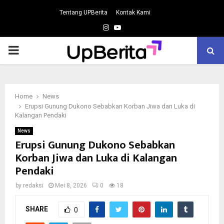
Tentang UPBerita
Kontak Kami
Instagram
Youtube
PRIMARY
MENU
Home
News
Erupsi Gunung Dukono Sebabkan Korban Jiwa dan Luka di
Kalangan Pendaki
News
Erupsi Gunung Dukono Sebabkan
Korban Jiwa dan Luka di Kalangan
Pendaki
by
redaksi
Mei 8, 2026
0
18
SHARE
0