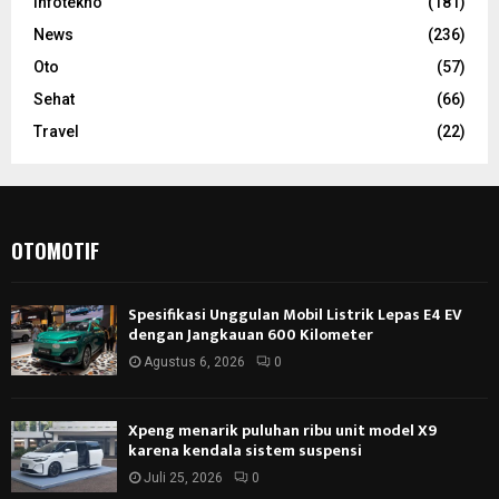
Infotekno
(181)
News
(236)
Oto
(57)
Sehat
(66)
Travel
(22)
OTOMOTIF
Spesifikasi Unggulan Mobil Listrik Lepas E4 EV
dengan Jangkauan 600 Kilometer
Agustus 6, 2026
0
Xpeng menarik puluhan ribu unit model X9
karena kendala sistem suspensi
Juli 25, 2026
0