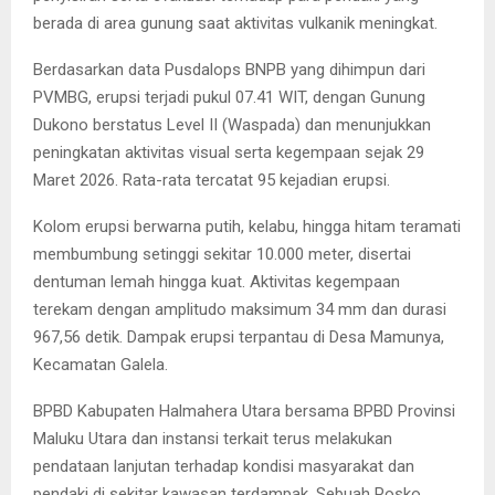
berada di area gunung saat aktivitas vulkanik meningkat.
Berdasarkan data Pusdalops BNPB yang dihimpun dari
PVMBG, erupsi terjadi pukul 07.41 WIT, dengan Gunung
Dukono berstatus Level II (Waspada) dan menunjukkan
peningkatan aktivitas visual serta kegempaan sejak 29
Maret 2026. Rata-rata tercatat 95 kejadian erupsi.
Kolom erupsi berwarna putih, kelabu, hingga hitam teramati
membumbung setinggi sekitar 10.000 meter, disertai
dentuman lemah hingga kuat. Aktivitas kegempaan
terekam dengan amplitudo maksimum 34 mm dan durasi
967,56 detik. Dampak erupsi terpantau di Desa Mamunya,
Kecamatan Galela.
BPBD Kabupaten Halmahera Utara bersama BPBD Provinsi
Maluku Utara dan instansi terkait terus melakukan
pendataan lanjutan terhadap kondisi masyarakat dan
pendaki di sekitar kawasan terdampak. Sebuah Posko