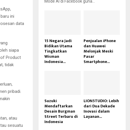
Mode AI di Facebook guna...
tsApp,
baru ini
rosesan data
15 Negara Jadi
Penjualan iPhone
yang
Bidikan Utama
dan Huawei
oleh siapa
Tingkatkan
Melonjak Meski
Wisman
Pasar
 of Product
Indonesia...
Smartphone...
, tidak
erluan,
en pribadi.
makin
Suzuki
LION5TUDIO: Lebih
Mendaftarkan
dari Dua Dekade
Desain Burgman
Inovasi dalam
Street Terbaru di
Layanan...
tan, atau
Indonesia
atau sesuatu