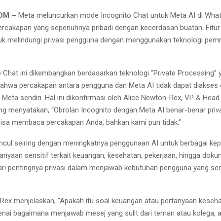
OM –
Meta meluncurkan mode Incognito Chat untuk Meta AI di Wha
ercakapan yang sepenuhnya pribadi dengan kecerdasan buatan. Fitur 
uk melindungi privasi pengguna dengan menggunakan teknologi pem
to Chat ini dikembangkan berdasarkan teknologi “Private Processing” 
hwa percakapan antara pengguna dan Meta AI tidak dapat diakses 
 Meta sendiri. Hal ini dikonfirmasi oleh Alice Newton-Rex, VP & Head
g menyatakan, “Obrolan Incognito dengan Meta AI benar-benar privat
isa membaca percakapan Anda, bahkan kami pun tidak.”
muncul seiring dengan meningkatnya penggunaan AI untuk berbagai kep
anyaan sensitif terkait keuangan, kesehatan, pekerjaan, hingga dokum
ri pentingnya privasi dalam menjawab kebutuhan pengguna yang se
Rex menjelaskan, “Apakah itu soal keuangan atau pertanyaan keseha
nai bagaimana menjawab mesej yang sulit dari teman atau kolega, 