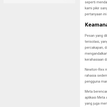
seperti menda
kami pikir s
pertanyaan ini
Keamanan
Pesan yang di
terisolasi, y
percakapan, d
mengandalkan 
kerahasiaan d
Newton-Rex me
rahasia sedem
pengguna mana
Meta berencan
aplikasi Meta
yang juga mem