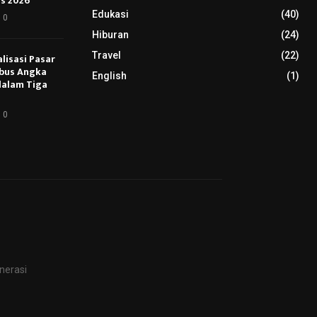
s 2026
Edukasi
(40)
0
Hiburan
(24)
Travel
(22)
lisasi Pasar
bus Angka
English
(1)
 dalam Tiga
0
nerasi