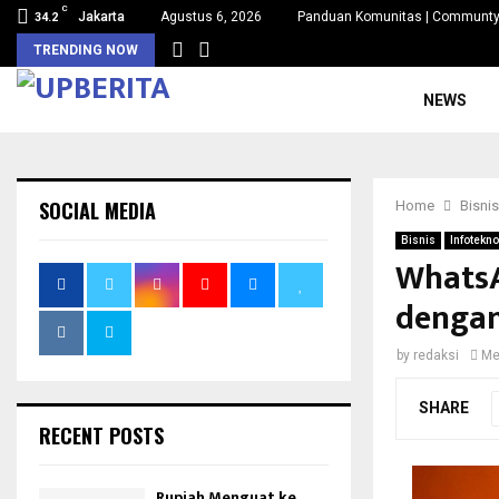
C
Jakarta
Agustus 6, 2026
Panduan Komunitas | Communty
34.2
TRENDING NOW
NEWS
SOCIAL MEDIA
Home
Bisnis
Bisnis
Infotekno
WhatsA
dengan
by
redaksi
Me
SHARE
RECENT POSTS
Rupiah Menguat ke