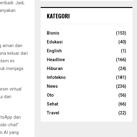
ibadi. Jadi,
nanyakan
KATEGORI
Bisnis
(153)
Edukasi
(40)
ng aman dan
English
(1)
na keluar dari
Headline
(166)
stem ini
tuk menjaga
Hiburan
(24)
Infotekno
(181)
News
(236)
in virtual
Oto
(56)
i dari
Sehat
(66)
Travel
(22)
atsApp dan
side-chat”
n AI yang