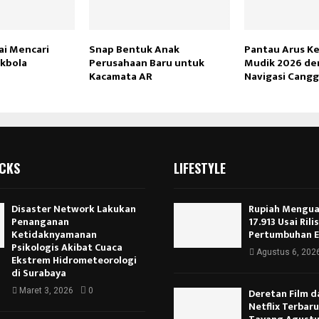
ai Mencari
Snap Bentuk Anak
Pantau Arus K
kbola
Perusahaan Baru untuk
Mudik 2026 den
Kacamata AR
Navigasi Cangg
ICKS
LIFESTYLE
Disaster Network Lakukan
Rupiah Menguat
Penanganan
17.913 Usai Rili
Ketidaknyamanan
Pertumbuhan 
Psikologis Akibat Cuaca
Agustus 6, 202
Ekstrem Hidrometeorologi
di Surabaya
Maret 3, 2026
0
Deretan Film d
Netflix Terbar