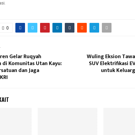
asi.
0
T
ren Gelar Ruqyah
Wuling Eksion Tawa
 di Komunitas Utan Kayu:
SUV Elektrifikasi E
rsatuan dan Jaga
untuk Keluarg
NKRI
KAIT