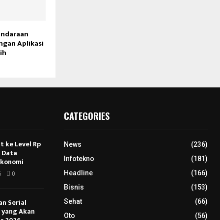
endaraan
gan Aplikasi
ih
CATEGORIES
 ke Level Rp
News
(236)
s Data
Infotekno
(181)
Ekonomi
Headline
(166)
6
0
Bisnis
(153)
an Serial
Sehat
(66)
u yang Akan
Oto
(56)