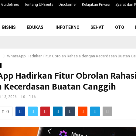
 Guidelines
Tentang UPBerita
Disclaimer
Kebijakan Privasi
Syarat dan 
BISNIS
EDUKASI
INFOTEKNO
SEHAT
OTO
WhatsApp Hadirkan Fitur Obrolan Rahasia dengan Kecerdasan Buatan Ca
pp Hadirkan Fitur Obrolan Rahas
 Kecerdasan Buatan Canggih
i 13, 2026
0
16
0