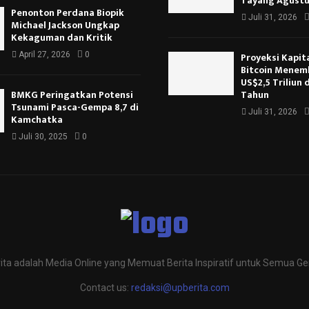
Tayang Agustu
Penonton Perdana Biopik
Juli 31, 2026
Michael Jackson Ungkap
Kekaguman dan Kritik
April 27, 2026
0
Proyeksi Kapita
Bitcoin Menem
US$2,5 Triliun
BMKG Peringatkan Potensi
Tahun
Tsunami Pasca-Gempa 8,7 di
Juli 31, 2026
Kamchatka
Juli 30, 2025
0
ita adalah Media Online yang Memuat Berita Inspiratif untuk Semua Ge
Contact us:
redaksi@upberita.com