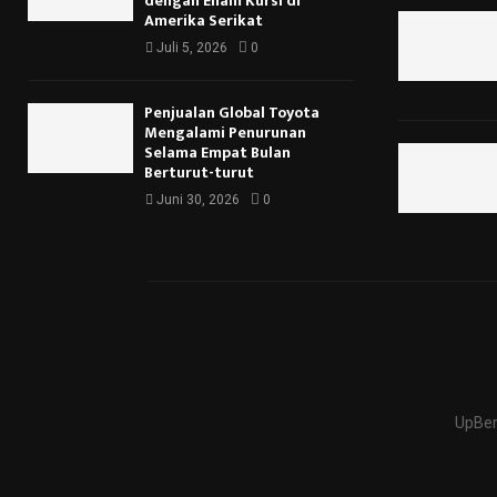
dengan Enam Kursi di
Amerika Serikat
Juli 5, 2026
0
Penjualan Global Toyota
Mengalami Penurunan
Selama Empat Bulan
Berturut-turut
Juni 30, 2026
0
UpBer