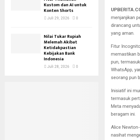
Kustom dan AI untuk
UPBERITA.C
Konten Shorts
menjanjikan p
Juli 29, 2026
0
dirancang unt
yang aman.
Nilai Tukar Rupiah
Melemah Akibat
Fitur Incogni
Ketidakpastian
Kebijakan Bank
memastikan ba
Indonesia
pun, termasuk
Juli 28, 2026
0
WhatsApp, yan
seorang pun b
Inisiatif ini 
termasuk pert
Meta menyada
beragam ini.
Alice Newton-
nasihat menge