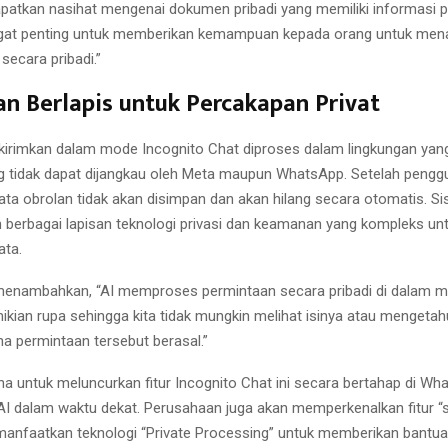
patkan nasihat mengenai dokumen pribadi yang memiliki informasi per
angat penting untuk memberikan kemampuan kepada orang untuk me
 secara pribadi.”
 Berlapis untuk Percakapan Privat
kirimkan dalam mode Incognito Chat diproses dalam lingkungan ya
ang tidak dapat dijangkau oleh Meta maupun WhatsApp. Setelah penggu
ata obrolan tidak akan disimpan dan akan hilang secara otomatis. Si
berbagai lapisan teknologi privasi dan keamanan yang kompleks un
ata.
nambahkan, “AI memproses permintaan secara pribadi di dalam mes
ikian rupa sehingga kita tidak mungkin melihat isinya atau mengetahu
 permintaan tersebut berasal.”
a untuk meluncurkan fitur Incognito Chat ini secara bertahap di Wh
 AI dalam waktu dekat. Perusahaan juga akan memperkenalkan fitur “
anfaatkan teknologi “Private Processing” untuk memberikan bantua