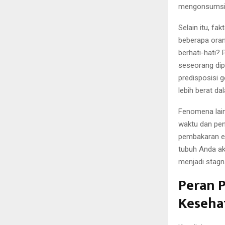
mengonsumsi 
Selain itu, f
beberapa oran
berhati-hati?
seseorang dip
predisposisi 
lebih berat d
Fenomena lain
waktu dan pen
pembakaran en
tubuh Anda ak
menjadi stagn
Peran P
Keseha