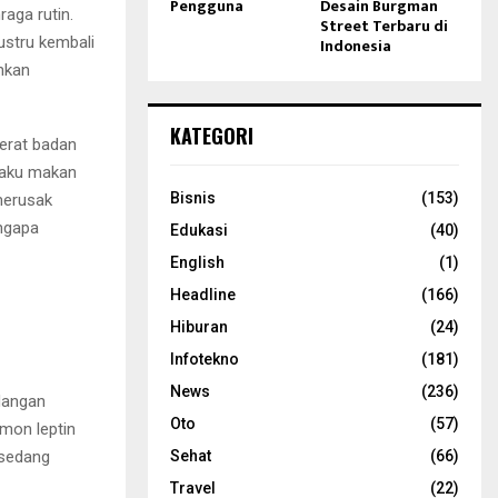
Pengguna
Desain Burgman
aga rutin.
Street Terbaru di
ustru kembali
Indonesia
nkan
KATEGORI
berat badan
ilaku makan
Bisnis
(153)
 merusak
ngapa
Edukasi
(40)
English
(1)
Headline
(166)
Hiburan
(24)
Infotekno
(181)
News
(236)
dangan
Oto
(57)
rmon leptin
 sedang
Sehat
(66)
Travel
(22)