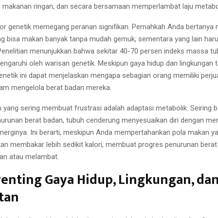
makanan ringan, dan secara bersamaan memperlambat laju metabo
aktor genetik memegang peranan signifikan. Pernahkah Anda bertany
g bisa makan banyak tanpa mudah gemuk, sementara yang lain har
 Penelitian menunjukkan bahwa sekitar 40-70 persen indeks massa tu
engaruhi oleh warisan genetik. Meskipun gaya hidup dan lingkungan te
genetik ini dapat menjelaskan mengapa sebagian orang memiliki perj
alam mengelola berat badan mereka.
 yang sering membuat frustrasi adalah adaptasi metabolik. Seiring b
urunan berat badan, tubuh cenderung menyesuaikan diri dengan men
erginya. Ini berarti, meskipun Anda mempertahankan pola makan y
an membakar lebih sedikit kalori, membuat progres penurunan bera
an atau melambat.
enting Gaya Hidup, Lingkungan, da
tan