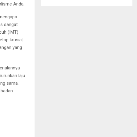
lisme Anda.
a mengapa
us sangat
buh (IMT)
tap krusial,
uangan yang
erjalannya
urunkan laju
ang sama,
t badan
n