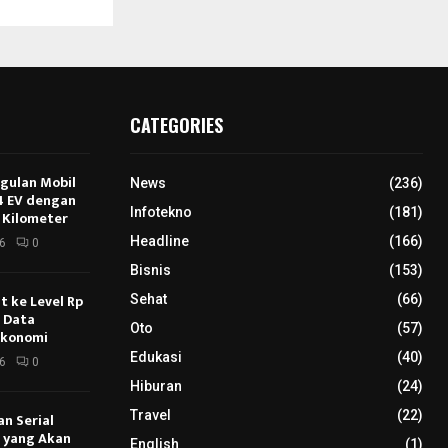
CATEGORIES
ggulan Mobil
News
(236)
E4 EV dengan
Infotekno
(181)
 Kilometer
Headline
(166)
6
0
Bisnis
(153)
 ke Level Rp
Sehat
(66)
s Data
Oto
(57)
Ekonomi
Edukasi
(40)
6
0
Hiburan
(24)
Travel
(22)
an Serial
u yang Akan
English
(1)