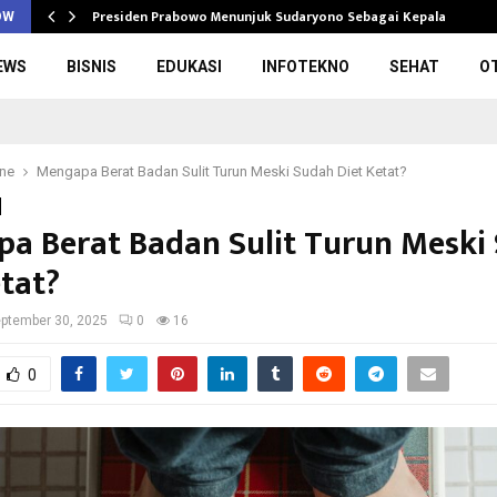
Presiden Prabowo Menunjuk Sudaryono Sebagai Kepala Badan
OW
EWS
BISNIS
EDUKASI
INFOTEKNO
SEHAT
O
ine
Mengapa Berat Badan Sulit Turun Meski Sudah Diet Ketat?
a Berat Badan Sulit Turun Meski
etat?
ptember 30, 2025
0
16
0