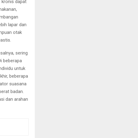
s kronis dapat
makanan,
eimbangan
bih lapar dan
ampuan otak
stis.
salnya, sering
Di beberapa
dividu untuk
khir, beberapa
sator suasana
berat badan.
si dan arahan