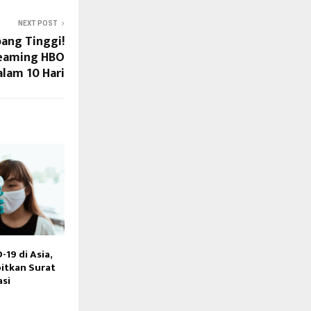
NEXT POST
ang Tinggi!
reaming HBO
alam 10 Hari
19 di Asia,
itkan Surat
asi