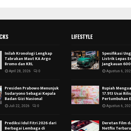
ICKS
LIFESTYLE
Inilah Kronologi Lengkap
Spesifikasi Un
Tabrakan Maut KA Argo
Listrik Lepas 
Bromo dan KRL
Jangkauan 600
April 28, 2026
0
Agustus 6, 202
Presiden Prabowo Menunjuk
Rupiah Menguat
Sudaryono Sebagai Kepala
17.913 Usai Rili
Badan Gizi Nasional
Pertumbuhan 
Juli 22, 2026
0
Agustus 6, 202
Prediksi Idul Fitri 2026 dari
Deretan Film d
Berbagai Lembaga di
Netflix Terbar