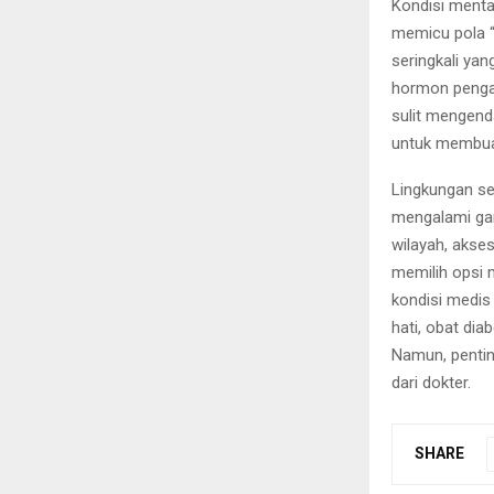
Kondisi mental
memicu pola 
seringkali ya
hormon pengat
sulit mengend
untuk membua
Lingkungan sek
mengalami gan
wilayah, akse
memilih opsi m
kondisi medis
hati, obat dia
Namun, pentin
dari dokter.
SHARE