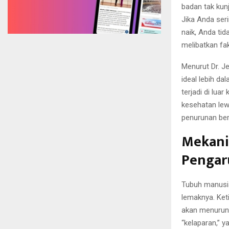
badan tak kun
Jika Anda ser
naik, Anda ti
melibatkan fak
Menurut Dr. J
ideal lebih da
terjadi di lua
kesehatan lew
penurunan ber
Mekani
Pengar
Tubuh manusi
lemaknya. Ket
akan menurun.
“kelaparan,” 