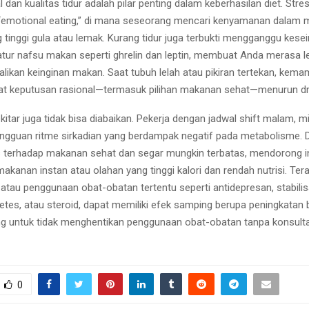
 dan kualitas tidur adalah pilar penting dalam keberhasilan diet. Stre
“emotional eating,” di mana seseorang mencari kenyamanan dalam 
ng tinggi gula atau lemak. Kurang tidur juga terbukti mengganggu kes
ur nafsu makan seperti ghrelin dan leptin, membuat Anda merasa le
alikan keinginan makan. Saat tubuh lelah atau pikiran tertekan, kem
t keputusan rasional—termasuk pilihan makanan sehat—menurun dra
itar juga tidak bisa diabaikan. Pekerja dengan jadwal shift malam, mi
gguan ritme sirkadian yang berdampak negatif pada metabolisme. 
s terhadap makanan sehat dan segar mungkin terbatas, mendorong in
akanan instan atau olahan yang tinggi kalori dan rendah nutrisi. Tera
 atau penggunaan obat-obatan tertentu seperti antidepresan, stabili
betes, atau steroid, dapat memiliki efek samping berupa peningkatan 
g untuk tidak menghentikan penggunaan obat-obatan tanpa konsulta
0