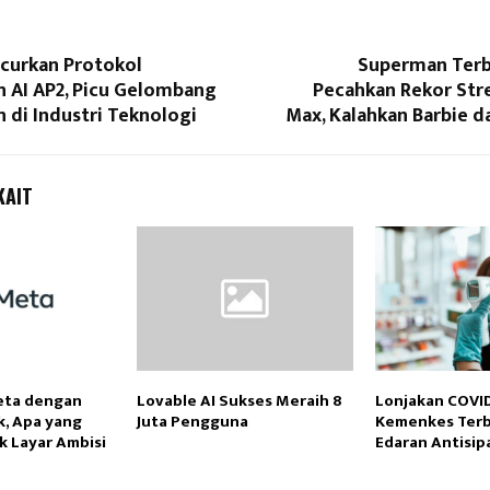
curkan Protokol
Superman Terb
 AI AP2, Picu Gelombang
Pecahkan Rekor St
 di Industri Teknologi
Max, Kalahkan Barbie d
KAIT
eta dengan
Lovable AI Sukses Meraih 8
Lonjakan COVID-
k, Apa yang
Juta Pengguna
Kemenkes Terb
ik Layar Ambisi
Edaran Antisip