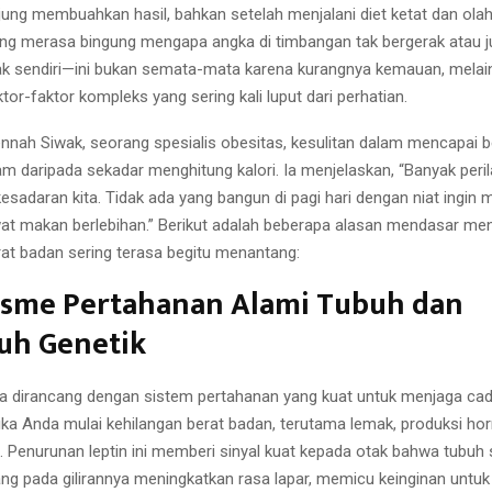
jung membuahkan hasil, bahkan setelah menjalani diet ketat dan olahr
ing merasa bingung mengapa angka di timbangan tak bergerak atau j
dak sendiri—ini bukan semata-mata karena kurangnya kemauan, melai
tor-faktor kompleks yang sering kali luput dari perhatian.
ennah Siwak, seorang spesialis obesitas, kesulitan dalam mencapai 
lam daripada sekadar menghitung kalori. Ia menjelaskan, “Banyak per
r kesadaran kita. Tidak ada yang bangun di pagi hari dengan niat ingin
at makan berlebihan.” Berikut adalah beberapa alasan mendasar me
at badan sering terasa begitu menantang:
sme Pertahanan Alami Tubuh dan
uh Genetik
a dirancang dengan sistem pertahanan yang kuat untuk menjaga ca
ika Anda mulai kehilangan berat badan, terutama lemak, produksi ho
 Penurunan leptin ini memberi sinyal kuat kepada otak bahwa tubuh
yang pada gilirannya meningkatkan rasa lapar, memicu keinginan untuk