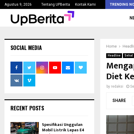
Kejaksaan Agung Tetapkan Lima Tersangka Korupsi Pengadaan…
Agustus 9, 2026
Tentang UPBerita
Kontak Kami
TRENDING N
N
SOCIAL MEDIA
Home
Headl
Headline
Sehat
Mengap
Diet K
by
redaksi
Se
SHARE
RECENT POSTS
Spesifikasi Unggulan
Mobil Listrik Lepas E4