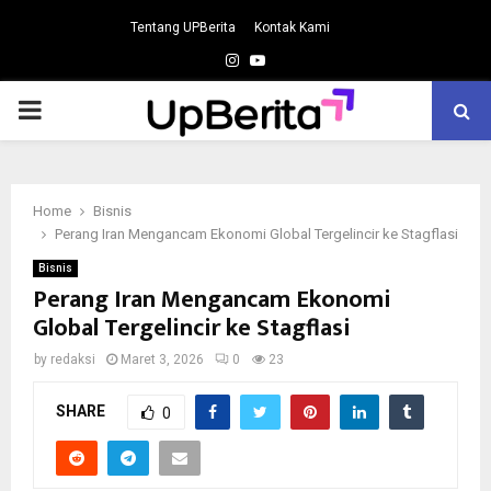
Tentang UPBerita
Kontak Kami
Instagram
Youtube
PRIMARY
MENU
Home
Bisnis
Perang Iran Mengancam Ekonomi Global Tergelincir ke Stagflasi
Bisnis
Perang Iran Mengancam Ekonomi
Global Tergelincir ke Stagflasi
by
redaksi
Maret 3, 2026
0
23
SHARE
0