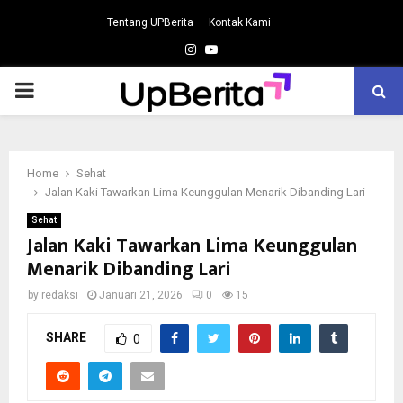
Tentang UPBerita
Kontak Kami
Instagram
Youtube
PRIMARY
MENU
Home
Sehat
Jalan Kaki Tawarkan Lima Keunggulan Menarik Dibanding Lari
Sehat
Jalan Kaki Tawarkan Lima Keunggulan
Menarik Dibanding Lari
by
redaksi
Januari 21, 2026
0
15
SHARE
0