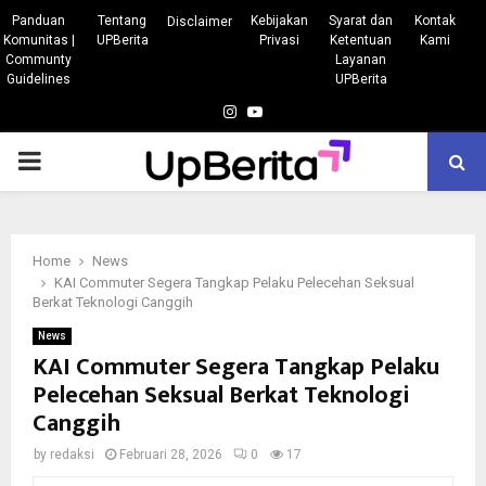
Panduan
Tentang
Kebijakan
Syarat dan
Kontak
Disclaimer
Komunitas |
UPBerita
Privasi
Ketentuan
Kami
Communty
Layanan
Guidelines
UPBerita
Instagram
Youtube
PRIMARY
MENU
Home
News
KAI Commuter Segera Tangkap Pelaku Pelecehan Seksual
Berkat Teknologi Canggih
News
KAI Commuter Segera Tangkap Pelaku
Pelecehan Seksual Berkat Teknologi
Canggih
by
redaksi
Februari 28, 2026
0
17