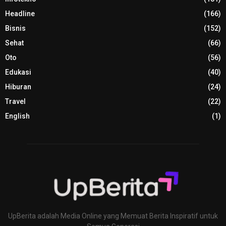
Headline
(166)
Bisnis
(152)
Sehat
(66)
Oto
(56)
Edukasi
(40)
Hiburan
(24)
Travel
(22)
English
(1)
UpBerita adalah Media Online yang Memuat Berita Inspiratif untuk