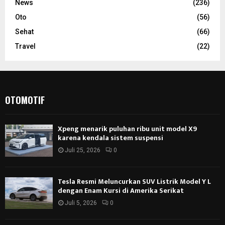
News
(236)
Oto
(56)
Sehat
(66)
Travel
(22)
OTOMOTIF
Xpeng menarik puluhan ribu unit model X9
karena kendala sistem suspensi
Juli 25, 2026
0
Tesla Resmi Meluncurkan SUV Listrik Model Y L
dengan Enam Kursi di Amerika Serikat
Juli 5, 2026
0