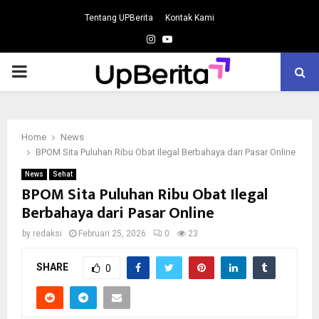
Tentang UPBerita
Kontak Kami
Instagram
Youtube
PRIMARY
MENU
Home
News
BPOM Sita Puluhan Ribu Obat Ilegal Berbahaya dari Pasar Online
News
Sehat
BPOM Sita Puluhan Ribu Obat Ilegal
Berbahaya dari Pasar Online
by
redaksi
Februari 25, 2026
0
23
SHARE
0